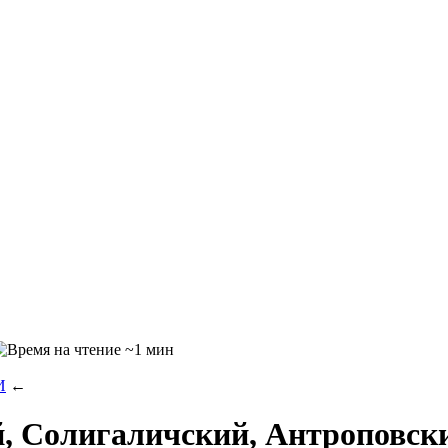
~1 мин
И
←
й, Солигаличский, Антроповск