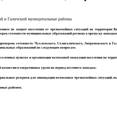
ем по защите населения от чрезвычайных ситуаций на территории Ко
оверок готовности муниципальных образований региона к пропуску паводков
оверена готовность Чухломского, Солигаличского, Антроповского и Гал
ципальных образований по следующим вопросам:
населенных пунктах и организация возможной эвакуации населения на терр
 комиссии и оперативных групп на период весеннего паводка;
ериальных резервов для ликвидации возможных чрезвычайных ситуаций, в
анных районов.