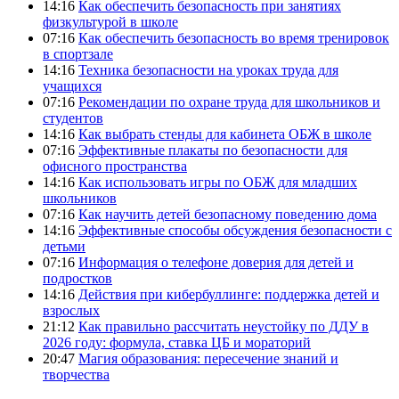
14:16
Как обеспечить безопасность при занятиях
физкультурой в школе
07:16
Как обеспечить безопасность во время тренировок
в спортзале
14:16
Техника безопасности на уроках труда для
учащихся
07:16
Рекомендации по охране труда для школьников и
студентов
14:16
Как выбрать стенды для кабинета ОБЖ в школе
07:16
Эффективные плакаты по безопасности для
офисного пространства
14:16
Как использовать игры по ОБЖ для младших
школьников
07:16
Как научить детей безопасному поведению дома
14:16
Эффективные способы обсуждения безопасности с
детьми
07:16
Информация о телефоне доверия для детей и
подростков
14:16
Действия при кибербуллинге: поддержка детей и
взрослых
21:12
Как правильно рассчитать неустойку по ДДУ в
2026 году: формула, ставка ЦБ и мораторий
20:47
Магия образования: пересечение знаний и
творчества