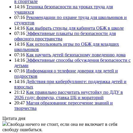
в спортзале
14:16
Техника безопасности на уроках труда для
учащихся
07:16
Рекомендации по охране труда для школьников и
студентов
14:16
Как выбрать стенды для кабинета ОБЖ в школе
07:16
Эффективные плакаты по безопасности для
офисного пространства
14:16
Как использовать игры по ОБЖ для младших
школьников
07:16
Как научить детей безопасному поведению дома
14:16
Эффективные способы обсуждения безопасности с
детьми
07:16
Информация о телефоне доверия для детей и
подростков
14:16
Действия при кибербуллинге: поддержка детей и
взрослых
21:12
Как правильно рассчитать неустойку по ДДУ в
2026 году: формула, ставка ЦБ и мораторий
20:47
Магия образования: пересечение знаний и
творчества
Цитата дня
Свобода ничего не стоит, если она не включает в себя
свободу ошибаться.