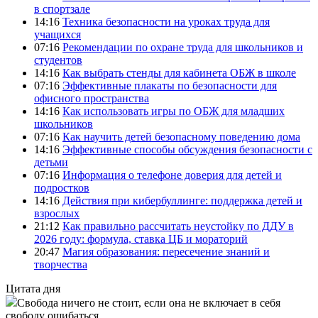
в спортзале
14:16
Техника безопасности на уроках труда для
учащихся
07:16
Рекомендации по охране труда для школьников и
студентов
14:16
Как выбрать стенды для кабинета ОБЖ в школе
07:16
Эффективные плакаты по безопасности для
офисного пространства
14:16
Как использовать игры по ОБЖ для младших
школьников
07:16
Как научить детей безопасному поведению дома
14:16
Эффективные способы обсуждения безопасности с
детьми
07:16
Информация о телефоне доверия для детей и
подростков
14:16
Действия при кибербуллинге: поддержка детей и
взрослых
21:12
Как правильно рассчитать неустойку по ДДУ в
2026 году: формула, ставка ЦБ и мораторий
20:47
Магия образования: пересечение знаний и
творчества
Цитата дня
Свобода ничего не стоит, если она не включает в себя
свободу ошибаться.