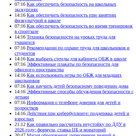
07:16
Как обеспечить безопасность на школьных
экскурсиях
14:16
Как обеспечить безопасность при занятиях
физкультурой в школе
07:16
Как обеспечить безопасность во время тренировок
в спортзале
14:16
Техника безопасности на уроках труда для
учащихся
07:16
Рекомендации по охране труда для школьников и
студентов
14:16
Как выбрать стенды для кабинета ОБЖ в школе
07:16
Эффективные плакаты по безопасности для
офисного пространства
14:16
Как использовать игры по ОБЖ для младших
школьников
07:16
Как научить детей безопасному поведению дома
14:16
Эффективные способы обсуждения безопасности с
детьми
07:16
Информация о телефоне доверия для детей и
подростков
14:16
Действия при кибербуллинге: поддержка детей и
взрослых
21:12
Как правильно рассчитать неустойку по ДДУ в
2026 году: формула, ставка ЦБ и мораторий
20:47
Магия образования: пересечение знаний и