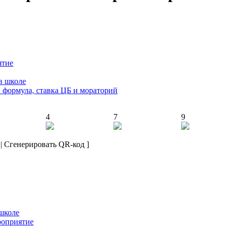
ятие
в школе
: формула, ставка ЦБ и мораторий
4
7
9
|
Сгенерировать QR-код
]
 школе
роприятие