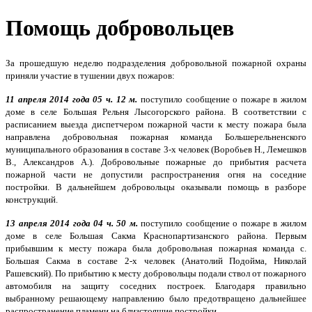
Помощь добровольцев
За прошедшую неделю подразделения добровольной пожарной охраны
приняли участие в тушении двух пожаров:
11 апреля 2014 года 05 ч. 12 м.
поступило сообщение о пожаре в жилом
доме в селе Большая Рельня Лысогорского района. В соответствии с
расписанием выезда диспетчером пожарной части к месту пожара была
направлена добровольная пожарная команда Большерельненского
муниципального образования в составе 3-х человек (Воробьев Н., Лемешков
В., Александров А.). Добровольные пожарные до прибытия расчета
пожарной части не допустили распространения огня на соседние
постройки. В дальнейшем добровольцы оказывали помощь в разборе
конструкций.
13 апреля 2014 года 04 ч. 50 м.
поступило сообщение о пожаре в жилом
доме в селе Большая Сакма Краснопартизанского района. Первым
прибывшим к месту пожара была добровольная пожарная команда с.
Большая Сакма в составе 2-х человек (Анатолий Подойма, Николай
Рашевский). По прибытию к месту добровольцы подали ствол от пожарного
автомобиля на защиту соседних построек. Благодаря правильно
выбранному решающему направлению было предотвращено дальнейшее
распространение пламени на близстоящие постройки.