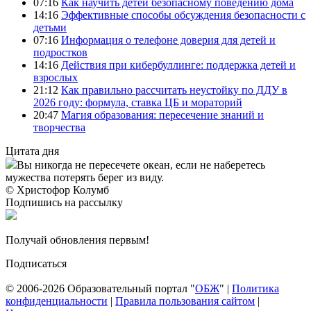
07:16
Как научить детей безопасному поведению дома
14:16
Эффективные способы обсуждения безопасности с
детьми
07:16
Информация о телефоне доверия для детей и
подростков
14:16
Действия при кибербуллинге: поддержка детей и
взрослых
21:12
Как правильно рассчитать неустойку по ДДУ в
2026 году: формула, ставка ЦБ и мораторий
20:47
Магия образования: пересечение знаний и
творчества
Цитата дня
Вы никогда не пересечете океан, если не наберетесь
мужества потерять берег из виду.
© Христофор Колумб
Подпишись на рассылку
Получай обновления первым!
Подписаться
© 2006-2026 Образовательный портал "
ОБЖ
" |
Политика
конфиденциальности
|
Правила пользования сайтом
|