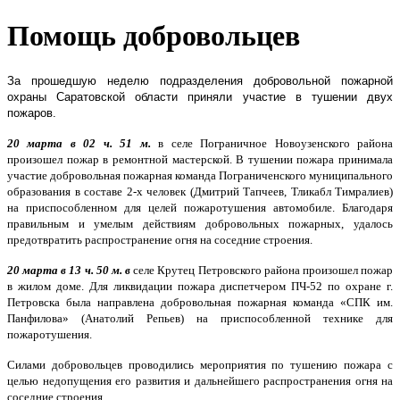
Помощь добровольцев
За прошедшую неделю подразделения добровольной пожарной
охраны Саратовской области приняли участие в тушении двух
пожаров.
20 марта в 02 ч. 51 м.
в селе Пограничное Новоузенского района
произошел пожар в ремонтной мастерской. В тушении пожара принимала
участие добровольная пожарная команда Пограниченского муниципального
образования в составе 2-х человек (Дмитрий Тапчеев, Тликабл Тимралиев)
на приспособленном для целей пожаротушения автомобиле. Благодаря
правильным и умелым действиям добровольных пожарных, удалось
предотвратить распространение огня на соседние строения.
20 марта в 13 ч. 50 м. в
селе Крутец Петровского района произошел пожар
в жилом доме. Для ликвидации пожара диспетчером ПЧ-52 по охране г.
Петровска была направлена добровольная пожарная команда «СПК им.
Панфилова» (Анатолий Репьев) на приспособленной технике для
пожаротушения.
Силами добровольцев проводились мероприятия по тушению пожара с
целью недопущения его развития и дальнейшего распространения огня на
соседние строения.