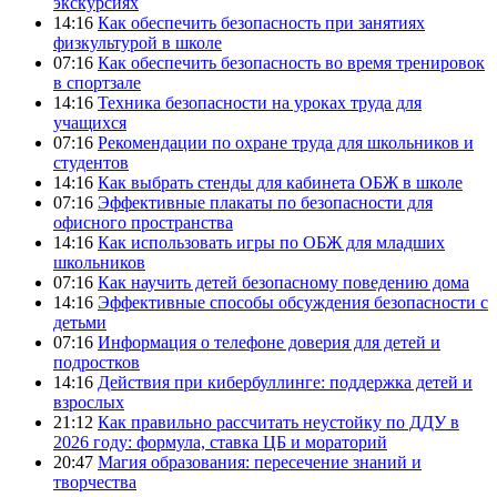
экскурсиях
14:16
Как обеспечить безопасность при занятиях
физкультурой в школе
07:16
Как обеспечить безопасность во время тренировок
в спортзале
14:16
Техника безопасности на уроках труда для
учащихся
07:16
Рекомендации по охране труда для школьников и
студентов
14:16
Как выбрать стенды для кабинета ОБЖ в школе
07:16
Эффективные плакаты по безопасности для
офисного пространства
14:16
Как использовать игры по ОБЖ для младших
школьников
07:16
Как научить детей безопасному поведению дома
14:16
Эффективные способы обсуждения безопасности с
детьми
07:16
Информация о телефоне доверия для детей и
подростков
14:16
Действия при кибербуллинге: поддержка детей и
взрослых
21:12
Как правильно рассчитать неустойку по ДДУ в
2026 году: формула, ставка ЦБ и мораторий
20:47
Магия образования: пересечение знаний и
творчества