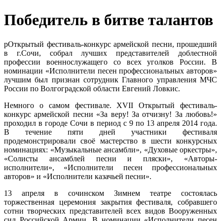
Победитель в битве талантов
рОткрытый фестиваль-конкурс армейской песни, прошедший
в г.Сочи, собрал лучших представителей доблестной
профессии военнослужащего со всех уголков России. В
номинации «Исполнители песен профессиональных авторов»
лучшим был признан сотрудник Главного управления МЧС
России по Волгоградской области Евгений Ловкис.
Немного о самом фестивале. XVII Открытый фестиваль-
конкурс армейской песни «За веру! За отчизну! За любовь!»
проходил в городе Сочи в период с 9 по 13 апреля 2014 года.
В течение пяти дней участники фестиваля
продемонстрировали своё мастерство в шести конкурсных
номинациях: «Музыкальные ансамбли», «Духовые оркестры»,
«Солисты ансамблей песни и пляски», «Авторы-
исполнители», «Исполнители песен профессиональных
авторов» и «Исполнители казачьей песни».
13 апреля в сочинском Зимнем театре состоялась
торжественная церемония закрытия фестиваля, собравшего
сотни творческих представителей всех видов Вооруженных
сил Российской Армии. В номинации «Исполнители песен