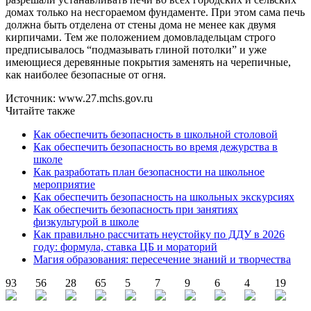
домах только на несгораемом фундаменте. При этом сама печь
должна быть отделена от стены дома не менее как двумя
кирпичами. Тем же положением домовладельцам строго
предписывалось “подмазывать глиной потолки” и уже
имеющиеся деревянные покрытия заменять на черепичные,
как наиболее безопасные от огня.
Источник: www.27.mchs.gov.ru
Читайте также
Как обеспечить безопасность в школьной столовой
Как обеспечить безопасность во время дежурства в
школе
Как разработать план безопасности на школьное
мероприятие
Как обеспечить безопасность на школьных экскурсиях
Как обеспечить безопасность при занятиях
физкультурой в школе
Как правильно рассчитать неустойку по ДДУ в 2026
году: формула, ставка ЦБ и мораторий
Магия образования: пересечение знаний и творчества
93
56
28
65
5
7
9
6
4
19