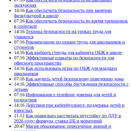
экскурсиях
14:16
Как обеспечить безопасность при занятиях
физкультурой в школе
07:16
Как обеспечить безопасность во время тренировок
в спортзале
14:16
Техника безопасности на уроках труда для
учащихся
07:16
Рекомендации по охране труда для школьников и
студентов
14:16
Как выбрать стенды для кабинета ОБЖ в школе
07:16
Эффективные плакаты по безопасности для
офисного пространства
14:16
Как использовать игры по ОБЖ для младших
школьников
07:16
Как научить детей безопасному поведению дома
14:16
Эффективные способы обсуждения безопасности с
детьми
07:16
Информация о телефоне доверия для детей и
подростков
14:16
Действия при кибербуллинге: поддержка детей и
взрослых
21:12
Как правильно рассчитать неустойку по ДДУ в
2026 году: формула, ставка ЦБ и мораторий
20:47
Магия образования: пересечение знаний и