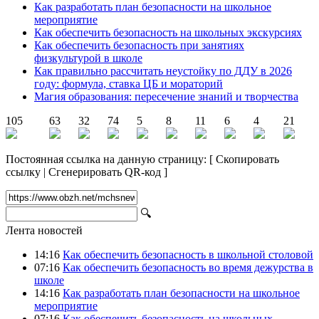
Как разработать план безопасности на школьное
мероприятие
Как обеспечить безопасность на школьных экскурсиях
Как обеспечить безопасность при занятиях
физкультурой в школе
Как правильно рассчитать неустойку по ДДУ в 2026
году: формула, ставка ЦБ и мораторий
Магия образования: пересечение знаний и творчества
105
63
32
74
5
8
11
6
4
21
Постоянная ссылка на данную страницу:
[
Скопировать
ссылку
|
Сгенерировать QR-код
]
🔍
Лента новостей
14:16
Как обеспечить безопасность в школьной столовой
07:16
Как обеспечить безопасность во время дежурства в
школе
14:16
Как разработать план безопасности на школьное
мероприятие
07:16
Как обеспечить безопасность на школьных