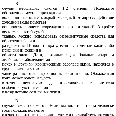
В
случае небольших ожогов 1-2 степени: Подержите
обожженное место в прохладной
воде или наложите мокрый холодный компресс. Действие
холодной воды помогает
остановить процесс повреждения кожи и тканей. Закройте
весь ожог чистой сухой
тканью. Можно использовать безрецептурные средства для
облегчения боли и
раздражения. Позвоните врачу, если вы заметили какие-либо
признаки инфекции в
области ожога. Дети, пожилые люди, больные сахарным
диабетом, с заболеваниями
почек и другими хроническими заболеваниями, находятся в
группе риска и у них
чаще развиваются инфекционные осложнения. Обожженная
кожа может болеть и зудеть
в течение нескольких недель и оставаться в течение года
особенно чувствительной
к воздействию солнечных лучей.
В
случае тяжелых ожогов: Если вы видите, что на человеке
горит одежда, возьмите
одеяло, полотенце, ковер или куртку и постарайтесь потушить