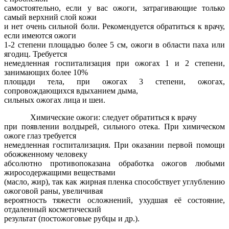
самостоятельно, если у вас ожоги, затрагивающие только
самый верхний слой кожи
и нет очень сильной боли. Рекомендуется обратиться к врачу,
если имеются ожоги
1-2 степени площадью более 5 см, ожоги в области паха или
ягодиц. Требуется
немедленная госпитализация при ожогах 1 и 2 степени,
занимающих более 10%
площади тела, при ожогах 3 степени, ожогах,
сопровождающихся вдыханием дыма,
сильных ожогах лица и шеи.
Химические ожоги: следует обратиться к врачу
при появлении волдырей, сильного отека. При химическом
ожоге глаз требуется
немедленная госпитализация. При оказании первой помощи
обожженному человеку
абсолютно противопоказана обработка ожогов любыми
жиросодержащими веществами
(масло, жир), так как жирная пленка способствует углублению
ожоговой раны, увеличивая
вероятность тяжести осложнений, ухудшая её состояние,
отдаленный косметический
результат (постожоговые рубцы и др.).