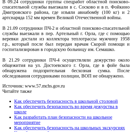
В 09.24 сотрудники группы спецработ областной поисково-
спасательной службы выезжали в с. Сосково и в п. Фойкино
Дмитровского района, где изъяли авиабомбу (100 кг) и 2
артснаряда 152 мм времен Великой Отечественной войны.
В 21.09 сотрудники ПЧ-2 и областной поисково-спасательной
службы выезжали в пер. Артельный г. Орла, где с помощью
веревки достали из коллектора теплотрассы мужчину 1958
г.р., который после был передан врачам Скорой помощи и
госпитализирован в городскую больницу им. Семашко.
В 21.29 сотрудники ПЧ-4 осуществляли дежурство около
общежития на ул. Достоевского г. Орла, где в фойе была
обнаружена подозрительная бесхозная сумка. После
обследования сотрудниками полиции, ВОП не обнаружено.
Источник: www.57.mchs.gov.ru
Читайте также
Как обеспечить безопасность в школьной столовой
Как обеспечить безопасность во время дежурства в
школе
Как разработать план безопасности на школьное
мероприятие
Как обеспечить безопасность на школьных экскурсиях