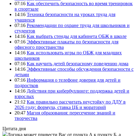
07:16
Как обеспечить безопасность во время тренировок
в спортзале
14:16
Техника безопасности на уроках труда для
учащихся
07:16
Рекомендации по охране труда для школьников и
студентов
14:16
Как выбрать стенды для кабинета ОБЖ в школе
07:16
Эффективные плакаты по безопасности для
офисного пространства
14:16
Как использовать игры по ОБЖ для младших
школьников
07:16
Как научить детей безопасному поведению дома
14:16
Эффективные способы обсуждения безопасности с
детьми
07:16
Информация о телефоне доверия для детей и
подростков
14:16
Действия при кибербуллинге: поддержка детей и
взрослых
21:12
Как правильно рассчитать неустойку по ДДУ в
2026 году: формула, ставка ЦБ и мораторий
20:47
Магия образования: пересечение знаний и
творчества
Цитата дня
Логика может привести Вас от пункта А к пункту Б, а