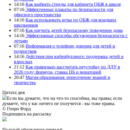
14:16
Как выбрать стенды для кабинета ОБЖ в школе
07:16
Эффективные плакаты по безопасности для
офисного пространства
14:16
Как использовать игры по ОБЖ для младших
школьников
07:16
Как научить детей безопасному поведению дома
14:16
Эффективные способы обсуждения безопасности с
детьми
07:16
Информация о телефоне доверия для детей и
подростков
14:16
Действия при кибербуллинге: поддержка детей и
взрослых
21:12
Как правильно рассчитать неустойку по ДДУ в
2026 году: формула, ставка ЦБ и мораторий
20:47
Магия образования: пересечение знаний и
творчества
Цитата дня
Если вы думаете, что на что-то способны, вы правы; если
думаете, что у вас ничего не получится - вы тоже правы.
© Генри Форд
Подпишись на рассылку
Получай обновления первым!