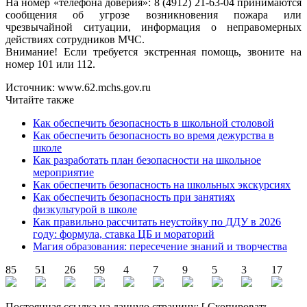
На номер «телефона доверия»: 8 (4912) 21-63-04 принимаются
сообщения об угрозе возникновения пожара или
чрезвычайной ситуации, информация о неправомерных
действиях сотрудников МЧС.
Внимание! Если требуется экстренная помощь, звоните на
номер 101 или 112.
Источник: www.62.mchs.gov.ru
Читайте также
Как обеспечить безопасность в школьной столовой
Как обеспечить безопасность во время дежурства в
школе
Как разработать план безопасности на школьное
мероприятие
Как обеспечить безопасность на школьных экскурсиях
Как обеспечить безопасность при занятиях
физкультурой в школе
Как правильно рассчитать неустойку по ДДУ в 2026
году: формула, ставка ЦБ и мораторий
Магия образования: пересечение знаний и творчества
85
51
26
59
4
7
9
5
3
17
Постоянная ссылка на данную страницу:
[
Скопировать