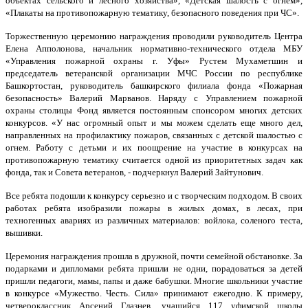
объектах сельского и лесного хозяйства», «Детская шалость с огнем»,
«Плакаты на противопожарную тематику, безопасного поведения при ЧС».
Торжественную церемонию награждения проводили руководитель Центра
Елена Апполонова, начальник нормативно-технического отдела МБУ
«Управления пожарной охраны г. Уфы» Рустем Мухаметшин и
председатель ветеранской организации МЧС России по республике
Башкортостан, руководитель башкирского филиала фонда «Пожарная
безопасность» Валерий Марванов. Наряду с Управлением пожарной
охраны столицы Фонд является постоянным спонсором многих детских
конкурсов. «У нас огромный опыт и мы можем сделать еще много дел,
направленных на профилактику пожаров, связанных с детской шалостью с
огнем. Работу с детьми и их поощрение на участие в конкурсах на
противопожарную тематику считается одной из приоритетных задач как
фонда, так и Совета ветеранов, - подчеркнул Валерий Зайтунович.
Все ребята подошли к конкурсу серьезно и с творческим подходом. В своих
работах ребята изобразили пожары в жилых домах, в лесах, при
техногенных авариях из различных материалов: войлока, соленого теста,
вышивки.
Церемония награждения прошла в дружной, почти семейной обстановке. За
подарками и дипломами ребята пришли не одни, порадоваться за детей
пришли педагоги, мамы, папы и даже бабушки. Многие школьники участие
в конкурсе «Мужество. Честь. Сила» принимают ежегодно. К примеру,
четвероклассник Арсений Глазнев, учащийся 117 уфимской школы