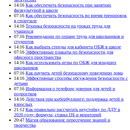
14:16
Как обеспечить безопасность при занятиях
физкультурой в школе
07:16
Как обеспечить безопасность во время тренировок
в спортзале
14:16
Техника безопасности на уроках труда для
учащихся
07:16
Рекомендации по охране труда для школьников и
студентов
14:16
Как выбрать стенды для кабинета ОБЖ в школе
07:16
Эффективные плакаты по безопасности для
офисного пространства
14:16
Как использовать игры по ОБЖ для младших
школьников
07:16
Как научить детей безопасному поведению дома
14:16
Эффективные способы обсуждения безопасности с
детьми
07:16
Информация о телефоне доверия для детей и
подростков
14:16
Действия при кибербуллинге: поддержка детей и
взрослых
21:12
Как правильно рассчитать неустойку по ДДУ в
2026 году: формула, ставка ЦБ и мораторий
20:47
Магия образования: пересечение знаний и
творчества