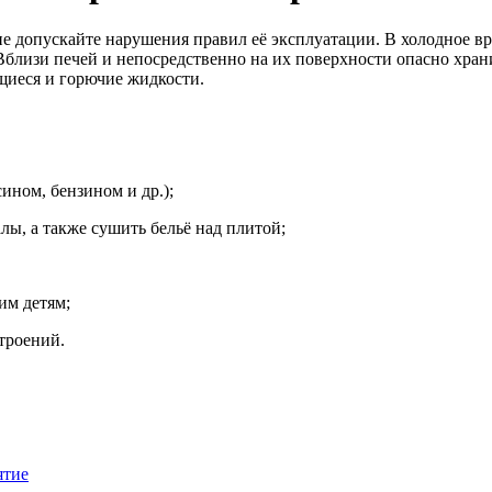
е допускайте нарушения правил её эксплуатации. В холодное вре
я. Вблизи печей и непосредственно на их поверхности опасно хра
щиеся и горючие жидкости.
ином, бензином и др.);
лы, а также сушить бельё над плитой;
им детям;
троений.
ятие