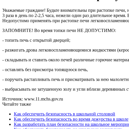
Уважаемые граждане! Будьте внимательны при растопке печи, н
3 раза в день по 2-2,5 часа, нежели один раз длительное врем
Недопустимо применять при растопке печи легковоспламеняю
ЗАПОМНИТЕ! Во время топки печи НЕ ДОПУСТИМО:
- топить печь с открытой дверцей;
- разжигать дрова легковоспламеняющимися жидкостями (керос
- складывать и ставить около печей различные горючие материа
- оставлять без присмотра топящуюся печь,
- поручать растапливать печь и присматривать за нею малолетн
- выбрасывать не затушенную золу и угли вблизи деревянных с
Источник: www.11.mchs.gov.ru
Читайте также
Как обеспечить безопасность в школьной столовой
Как обеспечить безопасность во время дежурства в школе
Как разработать план безопасности на школьное меропри