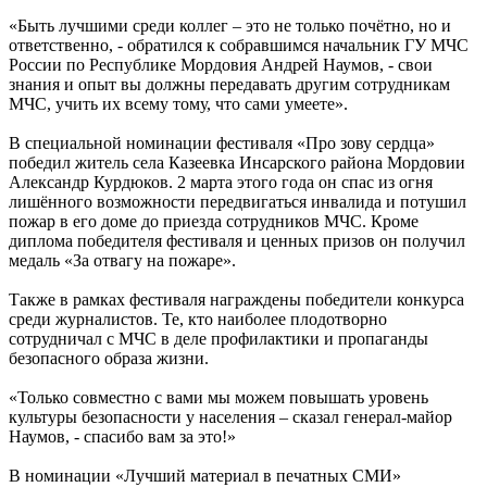
«Быть лучшими среди коллег – это не только почётно, но и
ответственно, - обратился к собравшимся начальник ГУ МЧС
России по Республике Мордовия Андрей Наумов, - свои
знания и опыт вы должны передавать другим сотрудникам
МЧС, учить их всему тому, что сами умеете».
В специальной номинации фестиваля «Про зову сердца»
победил житель села Казеевка Инсарского района Мордовии
Александр Курдюков. 2 марта этого года он спас из огня
лишённого возможности передвигаться инвалида и потушил
пожар в его доме до приезда сотрудников МЧС. Кроме
диплома победителя фестиваля и ценных призов он получил
медаль «За отвагу на пожаре».
Также в рамках фестиваля награждены победители конкурса
среди журналистов. Те, кто наиболее плодотворно
сотрудничал с МЧС в деле профилактики и пропаганды
безопасного образа жизни.
«Только совместно с вами мы можем повышать уровень
культуры безопасности у населения – сказал генерал-майор
Наумов, - спасибо вам за это!»
В номинации «Лучший материал в печатных СМИ»