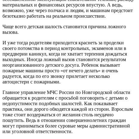
материальных и финансовых ресурсов впустую. А ведь,
возможно, уже через полчаса и людям, и машинам предстоит
безотказно работать на реальном происшествии.
Чаще всего детская шалость становится причина ложного
вызова.
И уже тогда родителям приходится краснеть за проделки
своего потомства в период контрольных, экзаменов или в
преддверии каникул, когда не хватает терпения дождаться
выходных. Иногда ложный вызов становится результатом
неорганизованного детского досуга. Ребенок вызывает
пожарные машины просто «от нечего делать» и очень
радуется, когда по его звонку прилетает несколько
автоцистерн с пожарными.
Главное управление МЧС России по Новгородской области
обращается к родителям с просьбой поговорить с детьми о
недопустимости подобных шалостей. Как показывает
практика, они дорого обходятся каждой из сторон. Взрослым
тоже стоит воздержаться от желания столь неудачно
пошутить. Ведь в отношении совершеннолетних граждан
могут приниматься более суровые меры административной
или уголовной ответственности.