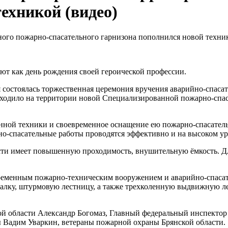
ехникой (видео)
ют как день рождения своей героической профессии.
я состоялась торжественная церемония вручения аварийно-спаса
оходило на территории новой Специализированной пожарно-сп
ной техники и своевременное оснащение ею пожарно-спасатель
о-спасательные работы проводятся эффективно и на высоком ур
сти имеет повышенную проходимость, внушительную ёмкость. Дл
ременным пожарно-техническим вооружением и аварийно-спасат
палку, штурмовую лестницу, а также трехколенную выдвижную л
ой области Александр Богомаз, Главный федеральный инспектор
ы Вадим Уваркин, ветераны пожарной охраны Брянской области.