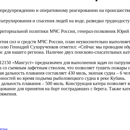
 предупреждению и оперативному реагированию на происшествия
я патрулирования и спасения людей на воде, разведки труднодос
рриториальной политики МЧС России, генерал-полковник Юрий 
ия сил и средств МЧС России, план неукоснительно выполняетс
олю Геннадий Сухорученков отметил: «Сейчас мы проводим обуч
ос для нашего региона. Наличие двух поисково-спасательных ка
2150 «Мангуст» предназначен для выполнения задач по патрул
 со съемным лафетным стволом, что позволяет тушить пожары на
мная дальность плавания составляет 430 миль, экипаж судна – 6 ч
ностей во время подъема рыболовецкого судна в реке Кубань.
 дальность плавания – 500 миль. Конструкция катера позволяет 
дование для принятия на борт пострадавших с берега. Также кат
ряжения.
ятие