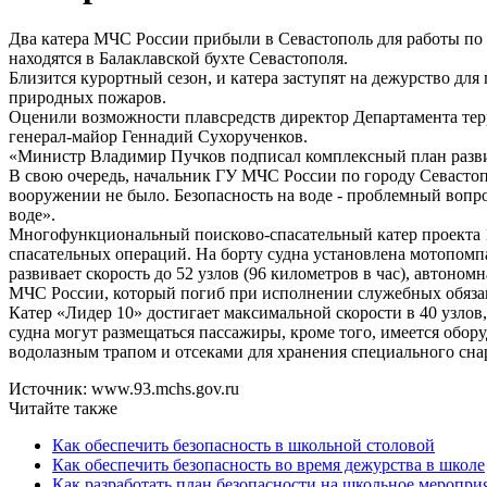
Два катера МЧС России прибыли в Севастополь для работы по
находятся в Балаклавской бухте Севастополя.
Близится курортный сезон, и катера заступят на дежурство дл
природных пожаров.
Оценили возможности плавсредств директор Департамента те
генерал-майор Геннадий Сухорученков.
«Министр Владимир Пучков подписал комплексный план развит
В свою очередь, начальник ГУ МЧС России по городу Севастоп
вооружении не было. Безопасность на воде - проблемный вопр
воде».
Многофункциональный поисково-спасательный катер проекта 1
спасательных операций. На борту судна установлена мотопомпа
развивает скорость до 52 узлов (96 километров в час), автоно
МЧС России, который погиб при исполнении служебных обязан
Катер «Лидер 10» достигает максимальной скорости в 40 узлов,
судна могут размещаться пассажиры, кроме того, имеется обору
водолазным трапом и отсеками для хранения специального сна
Источник: www.93.mchs.gov.ru
Читайте также
Как обеспечить безопасность в школьной столовой
Как обеспечить безопасность во время дежурства в школе
Как разработать план безопасности на школьное меропри