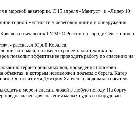
 в морской акватории. С 15 апреля «Мангуст» и «Лидер 10»
тупной горной местности у береговой линии и обнаружения
Ковалев и начальник ГУ МЧС России по городу Севастополю,
я», - рассказал Юрий Ковалев.
ение экипажей, потому что ранее такой техники на
теров позволит эффективнее проводить работу по спасению на
ированию территориальных вод, проведения поисково-
 объектах, к которым невозможен подъезд с берега. Катер
еловек. Он носит имя Дмитрия Харченко, водолаза–спасателя
выходить в море и спасать людей в любую погоду. На борту
ер предназначен для спасения малых судов и оборудован