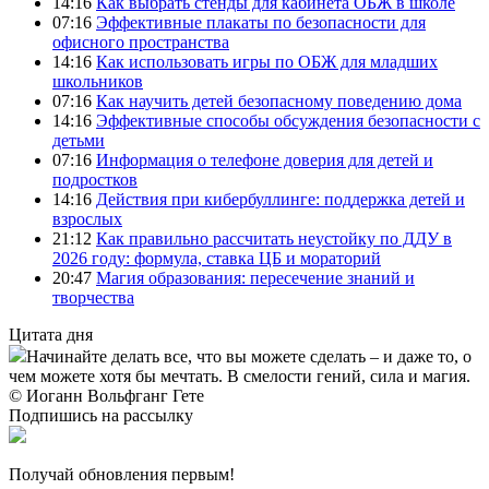
14:16
Как выбрать стенды для кабинета ОБЖ в школе
07:16
Эффективные плакаты по безопасности для
офисного пространства
14:16
Как использовать игры по ОБЖ для младших
школьников
07:16
Как научить детей безопасному поведению дома
14:16
Эффективные способы обсуждения безопасности с
детьми
07:16
Информация о телефоне доверия для детей и
подростков
14:16
Действия при кибербуллинге: поддержка детей и
взрослых
21:12
Как правильно рассчитать неустойку по ДДУ в
2026 году: формула, ставка ЦБ и мораторий
20:47
Магия образования: пересечение знаний и
творчества
Цитата дня
Начинайте делать все, что вы можете сделать – и даже то, о
чем можете хотя бы мечтать. В смелости гений, сила и магия.
© Иоганн Вольфганг Гете
Подпишись на рассылку
Получай обновления первым!