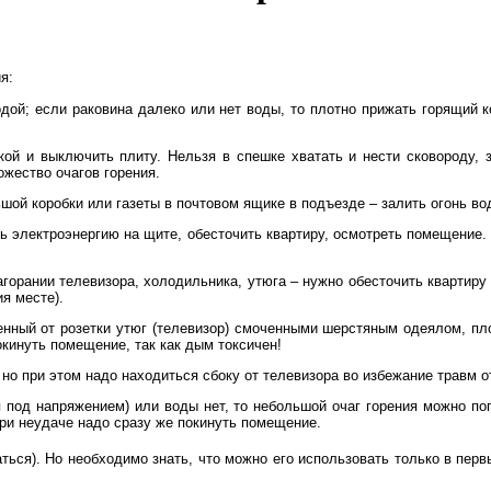
ия:
водой; если раковина далеко или нет воды, то плотно прижать горящий
ой и выключить плиту. Нельзя в спешке хватать и нести сковороду, з
ножество очагов горения.
шой коробки или газеты в почтовом ящике в подъезде – залить огонь во
ть электроэнергию на щите, обесточить квартиру, осмотреть помещение.
агорании телевизора, холодильника, утюга – нужно обесточить квартиру
ия месте).
енный от розетки утюг (телевизор) смоченными шерстяным одеялом, пло
окинуть помещение, так как дым токсичен!
но при этом надо находиться сбоку от телевизора во избежание травм 
я под напряжением) или воды нет, то небольшой очаг горения можно п
 при неудаче надо сразу же покинуть помещение.
ться). Но необходимо знать, что можно его использовать только в перв