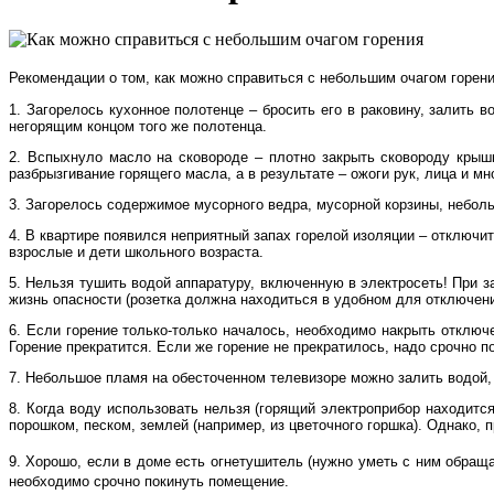
Рекомендации о том, как можно справиться с небольшим очагом горен
1. Загорелось кухонное полотенце – бросить его в раковину, залить 
негорящим концом того же полотенца.
2. Вспыхнуло масло на сковороде – плотно закрыть сковороду крышк
разбрызгивание горящего масла, а в результате – ожоги рук, лица и м
3. Загорелось содержимое мусорного ведра, мусорной корзины, неболь
4. В квартире появился неприятный запах горелой изоляции – отключи
взрослые и дети школьного возраста.
5. Нельзя тушить водой аппаратуру, включенную в электросеть! При з
жизнь опасности (розетка должна находиться в удобном для отключен
6. Если горение только-только началось, необходимо накрыть отключ
Горение прекратится. Если же горение не прекратилось, надо срочно п
7. Небольшое пламя на обесточенном телевизоре можно залить водой, 
8. Когда воду использовать нельзя (горящий электроприбор находитс
порошком, песком, землей (например, из цветочного горшка). Однако,
9. Хорошо, если в доме есть огнетушитель (нужно уметь с ним обраща
необходимо срочно покинуть помещение.