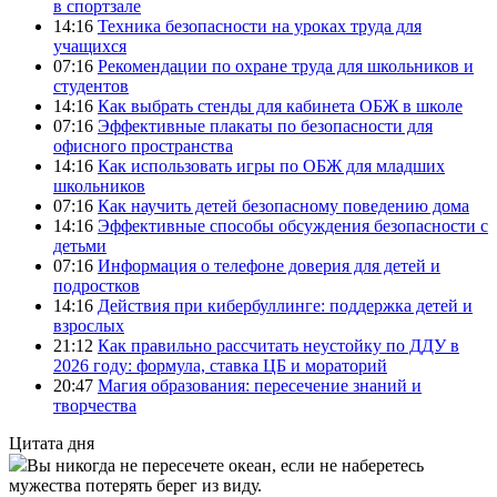
в спортзале
14:16
Техника безопасности на уроках труда для
учащихся
07:16
Рекомендации по охране труда для школьников и
студентов
14:16
Как выбрать стенды для кабинета ОБЖ в школе
07:16
Эффективные плакаты по безопасности для
офисного пространства
14:16
Как использовать игры по ОБЖ для младших
школьников
07:16
Как научить детей безопасному поведению дома
14:16
Эффективные способы обсуждения безопасности с
детьми
07:16
Информация о телефоне доверия для детей и
подростков
14:16
Действия при кибербуллинге: поддержка детей и
взрослых
21:12
Как правильно рассчитать неустойку по ДДУ в
2026 году: формула, ставка ЦБ и мораторий
20:47
Магия образования: пересечение знаний и
творчества
Цитата дня
Вы никогда не пересечете океан, если не наберетесь
мужества потерять берег из виду.