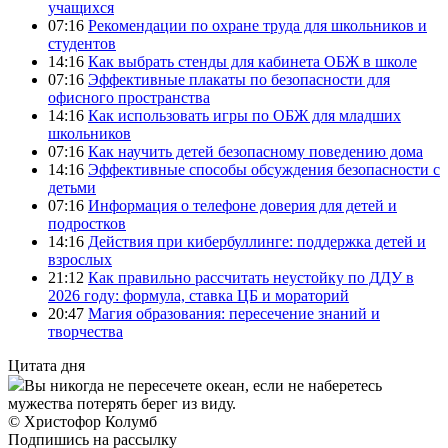
учащихся
07:16
Рекомендации по охране труда для школьников и
студентов
14:16
Как выбрать стенды для кабинета ОБЖ в школе
07:16
Эффективные плакаты по безопасности для
офисного пространства
14:16
Как использовать игры по ОБЖ для младших
школьников
07:16
Как научить детей безопасному поведению дома
14:16
Эффективные способы обсуждения безопасности с
детьми
07:16
Информация о телефоне доверия для детей и
подростков
14:16
Действия при кибербуллинге: поддержка детей и
взрослых
21:12
Как правильно рассчитать неустойку по ДДУ в
2026 году: формула, ставка ЦБ и мораторий
20:47
Магия образования: пересечение знаний и
творчества
Цитата дня
Вы никогда не пересечете океан, если не наберетесь
мужества потерять берег из виду.
© Христофор Колумб
Подпишись на рассылку