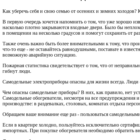
Как уберечь себя и свою семью от осенних и зимних холодов? 
В первую очередь хочется напомнить о том, что уже хорошо из
насколько плотно закрываются входные двери. Было бы неплохо,
в помещении на несколько градусов и помогут сохранить от р
Также очень важно быть более внимательными к тому, что прои
что-то еще - не оставайтесь равнодушными, поставьте в изве
возможную аварийную ситуацию.
Пожарная статистика свидетельствует о том, что от неправиль
гибнут люди.
Самодельные электроприборы опасны для жизни всегда. Люди 
Чем опасны самодельные приборы? В них, как правило, нет уст
Самодельные обогреватели, несмотря на все предупреждения и 
производстве: в раздевалках, столовых, комнатах отдыха персо
Обращаем ваше внимание еще раз - пользоваться самодельными
Если в квартире холодно, пользуйтесь исключительно сертифиц
импортных. При покупке обогревателя необходимо обратить вн