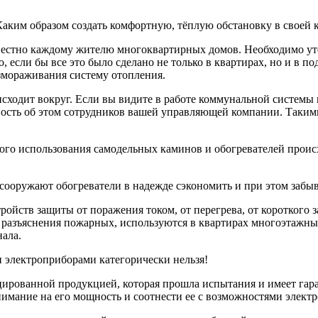
Каким образом создать комфортную, тёплую обстановку в своей к
вестно каждому жителю многоквартирных домов. Необходимо утеп
 если бы все это было сделано не только в квартирах, но и в п
азмораживания систему отопления.
сходит вокруг. Если вы видите в работе коммунальной системы к
стность об этом сотрудников вашей управляющей компании. Таки
ного использования самодельных каминов и обогревателей проис
сооружают обогреватели в надежде сэкономить и при этом забы
ройств защиты от поражения током, от перегрева, от короткого
разъяснения пожарных, используются в квартирах многоэтажных 
нала.
 электроприборами категорически нельзя!
ированной продукцией, которая прошла испытания и имеет гаран
имание на его мощность и соотнести ее с возможностями электр