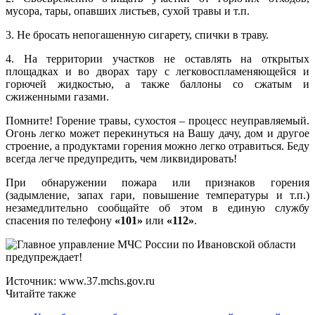
мусора, тары, опавших листьев, сухой травы и т.п.
3. Не бросать непогашенную сигарету, спички в траву.
4. На территории участков не оставлять на открытых
площадках и во дворах тару с легковоспламеняющейся и
горючей жидкостью, а также баллоны со сжатым и
сжиженными газами.
Помните! Горение травы, сухостоя – процесс неуправляемый.
Огонь легко может перекинуться на Вашу дачу, дом и другое
строение, а продуктами горения можно легко отравиться. Беду
всегда легче предупредить, чем ликвидировать!
При обнаружении пожара или признаков горения
(задымление, запах гари, повышение температуры и т.п.)
незамедлительно сообщайте об этом в единую службу
спасения по телефону
«101»
или
«112»
.
Источник: www.37.mchs.gov.ru
Читайте также