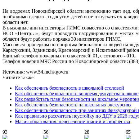
На водоемах Новосибирской области интенсивно тает лед, об
необходимо следить за досугом детей и не отпускать их к в
области нет.
В выходные дни инспекторы ГИМС совместно со спасателями,
НСО «Центр…», будут проводить патрулирования в местах ма
области будут работать порядка 30 инспекторов ГИМС.
Массовым проверкам по вопросам безопасности людей на льду
Карасукский, Здвинский, Краснозерский и Искитимский район
Единый телефон пожарных и спасателей: 01, с сотового - 010.
Телефон доверия МЧС России по Новосибирской области: (383)
Источник: www.54.mchs.gov.ru
Читайте также
Как обеспечить безопасность в школьной столовой
Как обеспечить безопасность во время дежурства в школе
Как разработать план безопасности на школьное меропри
Как обеспечить безопасность на школьных экскурсиях
Как обеспечить безопасность при занятиях физкультурой 
Как правильно рассчитать неустойку по ДДУ в 2026 году
Магия образования: пересечение знаний и творчества
93
56
28
65