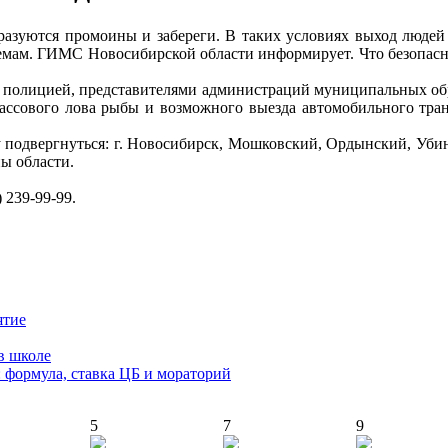
разуются промоины и забереги. В таких условиях выход людей
одоемам. ГИМС Новосибирской области информирует. Что безопас
 полицией, представителями администраций муниципальных обра
ссового лова рыбы и возможного выезда автомобильного тран
 подвергнуться: г. Новосибирск, Мошковский, Ордынский, Уби
ы области.
 239-99-99.
ятие
в школе
: формула, ставка ЦБ и мораторий
5
7
9