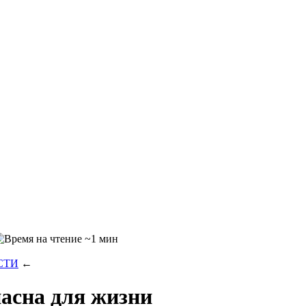
~1 мин
СТИ
←
асна для жизни