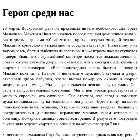
Герои среди нас
23 марта. Воскресный день не предвещал ничего особенного. Два брата
Малышевы Максим и Иван занимались повседневными домашними делами,
как в дверь с криками «У вас что-то горит» постучал молодой человек.
Максим открыл окно и увидел дым из соседней квартиры. Ни на минуту не
задумываясь, братья выбежали из квартиры и уже втроём начали стучаться
в двери. Зная, что в задымлённой квартире находится пожилая женщина,
братья хотели взломать дверь, но оказалось, что у соседки были ключи от
квартиры пенсионерки. -«Всё происходило очень быстро - говорит
Максим- пока мы с Иваном и незнакомым мужчиной стучали в двери,
открывали дверь бабушки, кто-то вызвал пожарную охрану и скорую
медицинскую помощь. Мы на руках вынесли пенсионерку на улицу. Она
была в полусознательном состоянии. Мы с ней начали разговаривать и
конечно спросили, что случилось. Она ответила, что сегодня поминала
мужа, поставила свечку на телевизор, а она упала». Через 7 минут на место
происшествия по ул. Татищева, 15 прибыли пожарные и медики. Женщину с
предварительным диагнозом: отравление угарным газом отправили в
больницу. Пожарные ликвидировали возгорание. В результате пострадала
внутренняя отделка квартиры и вещи б/у на общей площади 7 кв.м.
Заместитель начальника Службы пожаротушения подполковник внутренней