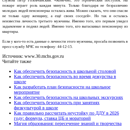
службы Пётр Головчанский: «Конечно, это героический поступок. На
пожаре играет роль каждая минута. Только благодаря не безразличию
молодых людей пенсионерка осталась жива. Можно сказать, что они спасли
не только одну женщину, а ещё своих соседей». Но так и осталась
неизвестна личность третьего мужчины. Именно того, кто первым увидел
задымление и поднял людей. Именно того, кто вытаскивал пенсионерку из
квартиры.
Если у кого-то есть данные о личности этого мужчины, просьба позвонить в
пресс-службу МЧС по телефону: 44-12-15.
Источник: www.30.mchs.gov.ru
Читайте также
Как обеспечить безопасность в школьной столовой
Как обеспечить безопасность во время дежурства в
школе
Как разработать план безопасности на школьное
мероприятие
Как обеспечить безопасность на школьных экскурсиях
Как обеспечить безопасность при занятиях
физкультурой в школе
Как правильно рассчитать неустойку по ДДУ в 2026
году: формула, ставка ЦБ и мораторий
Магия образования: пересечение знаний и творчества