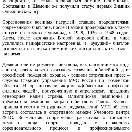
мероприятие, и стали проводиться зимние Олимпиады.
Состязания в Шамони же получили статус первых Зимних
Олимпийских игр.
Соревнования военных патрулей, ставшие прародителями
современного биатлона, после Шамони продержались в таком
статусе на зимних Олимпиадах 1928, 1936 и 1948 годов.
Затем, после окончания Второй мировой войны в мире
усилились пацифистские настроения, и «будущий» биатлон
исключили из списка олимпийских дисциплин, к счастью –
на время.
Девяностолетие рождения биатлона, как олимпийского вида
спорта, очень кстати оказалось созвучно юбилейной дате
российской пожарной охраны, - решили сотрудники пресс –
службы Главного управления МЧС России по Тюменской
области. И организовали акцию «Доблестные профессии
сильных людей», приуроченную к апрельскому празднику
огнеборцев нашей страны. Олимпийская чемпионка и
трёхкратная чемпионка мира по биатлону Галина Куклева
пришла в гости к сотрудникам подразделений МЧС области:
встреча состоялась в спортивном манеже Учебного центра
ФПС. Знаменитая спортсменка рассказала о тонкостях
зимнего вида спорта, поведав о сложностях
соревновательного процесса и профессионального