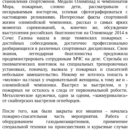
становления спортсменов. Медали Олимпиад и чемпионатов
Мира, пожарные, словно дети, рассматривали с
нескрываемым восторгом, успевая сфотографироваться с
настоящими реликвиями. Интересные факты спортивной
жизни олимпийской чемпионки, рассказ о самых ярких
моментах соревнований, и, конечно же, обсуждение
выступления российских биатлонистов на Олимпиаде 2014 в
Сочи: Галина нашла в лице тюменских пожарных -
достойных собеседников, достаточно профессионально
разбирающихся в различных спортивных дисциплинах. Свои
знания, легендарная биатлонистка предложила
продемонстрировать сотрудникам МЧС на деле. Стрельба из
пневматических винтовок на специальных тренировочных
установках, поначалу, вызвала у пожарных и спасателей
небольшое замешательство. Никому не хотелось попасть в
«молоко» на глазах у очаровательной женщины, к тому же и -
олимпийской чемпионки. Выстрел за выстрелом, и у
пожарных не осталось и следа от первоначальной робости.
Металлические кружочки, один за одним, «зажмуривались»
от снайперских выстрелов огнеборцев.
После того, как были закрыты все мишени - началась
пожарно-спасательная часть мероприятия. Работа с
оборудованием газодымозащитников, применение
специальной техники на происшествиях и курьезные случаи