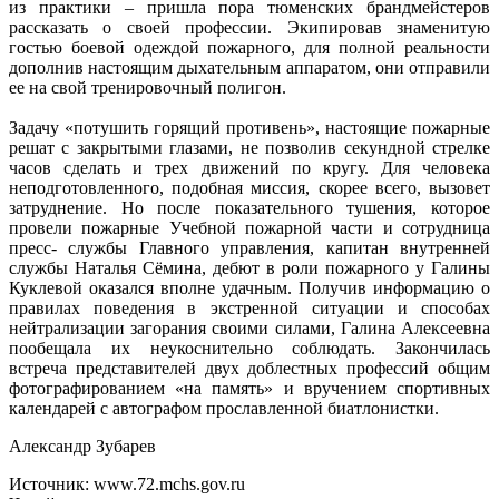
из практики – пришла пора тюменских брандмейстеров
рассказать о своей профессии. Экипировав знаменитую
гостью боевой одеждой пожарного, для полной реальности
дополнив настоящим дыхательным аппаратом, они отправили
ее на свой тренировочный полигон.
Задачу «потушить горящий противень», настоящие пожарные
решат с закрытыми глазами, не позволив секундной стрелке
часов сделать и трех движений по кругу. Для человека
неподготовленного, подобная миссия, скорее всего, вызовет
затруднение. Но после показательного тушения, которое
провели пожарные Учебной пожарной части и сотрудница
пресс- службы Главного управления, капитан внутренней
службы Наталья Сёмина, дебют в роли пожарного у Галины
Куклевой оказался вполне удачным. Получив информацию о
правилах поведения в экстренной ситуации и способах
нейтрализации загорания своими силами, Галина Алексеевна
пообещала их неукоснительно соблюдать. Закончилась
встреча представителей двух доблестных профессий общим
фотографированием «на память» и вручением спортивных
календарей с автографом прославленной биатлонистки.
Александр Зубарев
Источник: www.72.mchs.gov.ru