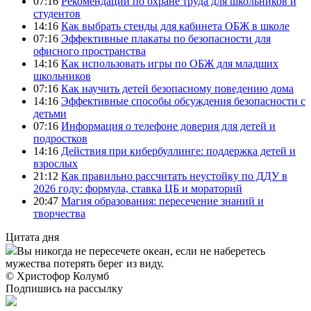
07:16
Рекомендации по охране труда для школьников и
студентов
14:16
Как выбрать стенды для кабинета ОБЖ в школе
07:16
Эффективные плакаты по безопасности для
офисного пространства
14:16
Как использовать игры по ОБЖ для младших
школьников
07:16
Как научить детей безопасному поведению дома
14:16
Эффективные способы обсуждения безопасности с
детьми
07:16
Информация о телефоне доверия для детей и
подростков
14:16
Действия при кибербуллинге: поддержка детей и
взрослых
21:12
Как правильно рассчитать неустойку по ДДУ в
2026 году: формула, ставка ЦБ и мораторий
20:47
Магия образования: пересечение знаний и
творчества
Цитата дня
Вы никогда не пересечете океан, если не наберетесь
мужества потерять берег из виду.
© Христофор Колумб
Подпишись на рассылку