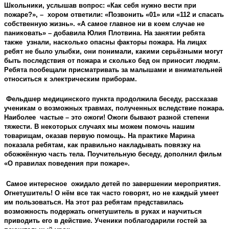
Школьники, услышав вопрос: «Как себя нужно вести при
пожаре?», –
хором ответили:
«Позвонить «01» или «112 и спасать
собственную жизнь». «А самое главное ни в коем случае не
паниковать» – добавила Юлия Плотвина. На занятии ребята
также
узнали, насколько опасны факторы пожара. На лицах
ребят не было улыбки, они понимали, какими серьёзными могут
быть последствия от пожара и сколько бед он приносит людям.
Ребята пообещали присматривать за малышами и внимательней
относиться к электрическим приборам.
Фельдшер медицинского пункта продолжила беседу, рассказав
ученикам о возможных травмах, полученных вследствие пожара.
Наиболее
частые – это ожоги! Ожоги бывают разной степени
тяжести. В некоторых случаях мы можем помочь нашим
товарищам, оказав первую помощь. На практике Марина
показала ребятам, как правильно накладывать повязку на
обожжённую часть тела. Поучительную беседу, дополнил фильм
«О правилах поведения при пожаре».
Самое интересное
ожидало детей по завершении мероприятия.
Огнетушитель! О нём все так часто говорят, но не каждый умеет
им пользоваться. На этот раз ребятам представилась
возможность подержать огнетушитель в руках и научиться
приводить его в действие.
Ученики поблагодарили гостей за