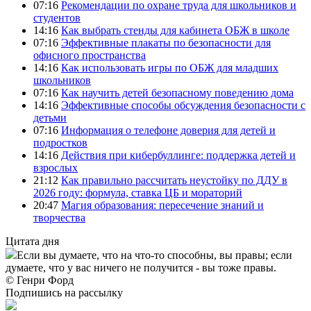
07:16
Рекомендации по охране труда для школьников и
студентов
14:16
Как выбрать стенды для кабинета ОБЖ в школе
07:16
Эффективные плакаты по безопасности для
офисного пространства
14:16
Как использовать игры по ОБЖ для младших
школьников
07:16
Как научить детей безопасному поведению дома
14:16
Эффективные способы обсуждения безопасности с
детьми
07:16
Информация о телефоне доверия для детей и
подростков
14:16
Действия при кибербуллинге: поддержка детей и
взрослых
21:12
Как правильно рассчитать неустойку по ДДУ в
2026 году: формула, ставка ЦБ и мораторий
20:47
Магия образования: пересечение знаний и
творчества
Цитата дня
Если вы думаете, что на что-то способны, вы правы; если
думаете, что у вас ничего не получится - вы тоже правы.
© Генри Форд
Подпишись на рассылку