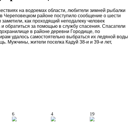
ествиях на водоемах области, любители зимней рыбалки
го в Череповецком районе поступило сообщение о шести
и заметили, как проходящий неподалеку человек
ь и обратиться за помощью в службу спасения. Спасатели
водохранилище в районе деревни Городище, по
жирам удалось самостоятельно выбраться их ледяной воды
. Мужчины, жители поселка Кадуй 38-и и 39-и лет,
6
4
19