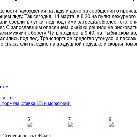
сности нахождения на льду и даже на сообщения о происш
щем льду. Так сегодня, 14 марта, в 8:20 на пульт дежурно
и сверлить лунки, лед под ними затрещал. Более того, он
рег. С запоздавшим опасением, рыбаки решили не рисковат
ли мужчин к берегу. Чуть позднее, в 9:40, на Рыбинском 
алились под лед. Транспортное средство утонуло, а пасса
 спасатели на судне на воздушной подушке и скорая помощь
ятие
в школе
: формула, ставка ЦБ и мораторий
5
7
9
|
Сгенерировать QR-код
]