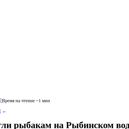
~1 мин
И
←
огли рыбакам на Рыбинском в