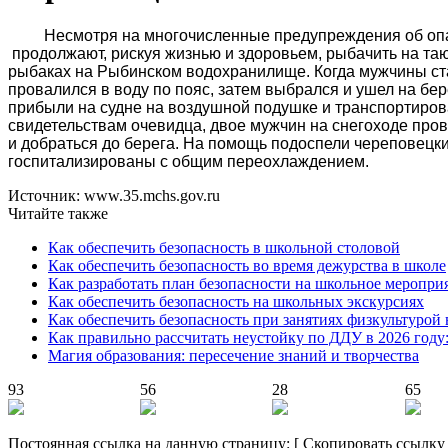
Несмотря на многочисленные предупреждения об опа
продолжают, рискуя жизнью и здоровьем, рыбачить на таю
рыбаках на Рыбинском водохранилище. Когда мужчины стал
провалился в воду по пояс, затем выбрался и ушел на бе
прибыли на судне на воздушной подушке и транспортирова
свидетельствам очевидца, двое мужчин на снегоходе пров
и добраться до берега. На помощь подоспели череповецкие
госпитализированы с общим переохлаждением.
Источник: www.35.mchs.gov.ru
Читайте также
Как обеспечить безопасность в школьной столовой
Как обеспечить безопасность во время дежурства в школе
Как разработать план безопасности на школьное меропри
Как обеспечить безопасность на школьных экскурсиях
Как обеспечить безопасность при занятиях физкультурой 
Как правильно рассчитать неустойку по ДДУ в 2026 году
Магия образования: пересечение знаний и творчества
93
56
28
65
Постоянная ссылка на данную страницу:
[
Скопировать ссылку