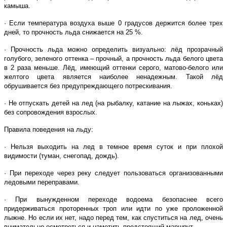
камыша.
· Если температура воздуха выше 0 градусов держится более трех
дней, то прочность льда снижается на 25 %.
· Прочность льда можно определить визуально: лёд прозрачный
голубого, зеленого оттенка – прочный, а прочность льда белого цвета
в 2 раза меньше. Лёд, имеющий оттенки серого, матово-белого или
желтого цвета является наиболее ненадежным. Такой лёд
обрушивается без предупреждающего потрескивания.
· Не отпускать детей на лед (на рыбалку, катание на лыжах, коньках)
без сопровождения взрослых.
Правила поведения на льду:
· Нельзя выходить на лед в темное время суток и при плохой
видимости (туман, снегопад, дождь).
· При переходе через реку следует пользоваться организованными
ледовыми переправами.
· При вынужденном переходе водоема безопаснее всего
придерживаться проторенных троп или идти по уже проложенной
лыжне. Но если их нет, надо перед тем, как спуститься на лед, очень
внимательно осмотреться и наметить предстоящий маршрут.