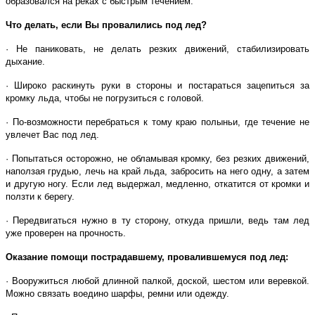
образовался на реках с быстрым течением.
Что делать, если Вы провалились под лед?
· Не паниковать, не делать резких движений, стабилизировать
дыхание.
· Широко раскинуть руки в стороны и постараться зацепиться за
кромку льда, чтобы не погрузиться с головой.
· По-возможности перебраться к тому краю полыньи, где течение не
увлечет Вас под лед.
· Попытаться осторожно, не обламывая кромку, без резких движений,
наползая грудью, лечь на край льда, забросить на него одну, а затем
и другую ногу. Если лед выдержал, медленно, откатится от кромки и
ползти к берегу.
· Передвигаться нужно в ту сторону, откуда пришли, ведь там лед
уже проверен на прочность.
Оказание помощи пострадавшему, провалившемуся под лед:
· Вооружиться любой длинной палкой, доской, шестом или веревкой.
Можно связать воедино шарфы, ремни или одежду.