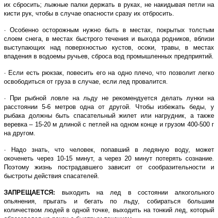
их сбросить; лыжные палки держать в руках, не накидывая петли на
кисти рук, чтобы в случае опасности сразу их отбросить.
· Особенно осторожным нужно быть в местах, покрытых толстым
слоем снега, в местах быстрого течения и выхода родников, вблизи
выступающих над поверхностью кустов, осоки, травы, в местах
впадения в водоемы ручьев, сброса вод промышленных предприятий.
· Если есть рюкзак, повесить его на одно плечо, что позволит легко
освободиться от груза в случае, если лед провалится.
· При рыбной ловле на льду не рекомендуется делать лунки на
расстоянии 5-6 метров одна от другой. Чтобы избежать беды, у
рыбака должны быть спасательный жилет или нагрудник, а также
веревка – 15-20 м длиной с петлей на одном конце и грузом 400-500 г
на другом.
· Надо знать, что человек, попавший в ледяную воду, может
окоченеть через 10-15 минут, а через 20 минут потерять сознание.
Поэтому жизнь пострадавшего зависит от сообразительности и
быстроты действия спасателей.
ЗАПРЕЩАЕТСЯ:
выходить на лед в состоянии алкогольного
опьянения, прыгать и бегать по льду, собираться большим
количеством людей в одной точке, выходить на тонкий лед, который