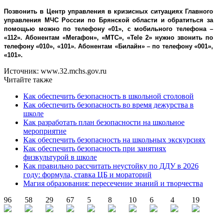
Позвонить в Центр управления в кризисных ситуациях Главного
управления МЧС России по Брянской области и обратиться за
помощью можно по телефону «01», с мобильного телефона –
«112». Абонентам «Мегафон», «МТС», «Tele 2» нужно звонить по
телефону «010», «101». Абонентам «Билайн» – по телефону «001»,
«101».
Источник: www.32.mchs.gov.ru
Читайте также
Как обеспечить безопасность в школьной столовой
Как обеспечить безопасность во время дежурства в
школе
Как разработать план безопасности на школьное
мероприятие
Как обеспечить безопасность на школьных экскурсиях
Как обеспечить безопасность при занятиях
физкультурой в школе
Как правильно рассчитать неустойку по ДДУ в 2026
году: формула, ставка ЦБ и мораторий
Магия образования: пересечение знаний и творчества
96
58
29
67
5
8
10
6
4
19