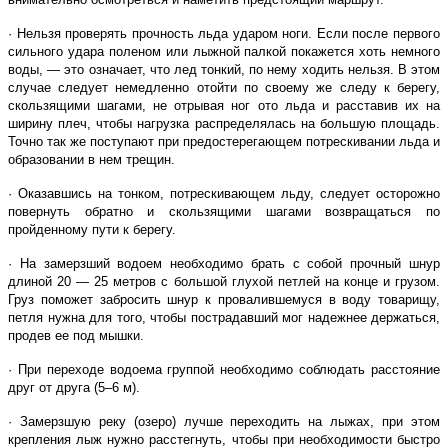
· Нельзя проверять прочность льда ударом ноги. Если после первого
сильного удара поленом или лыжной палкой покажется хоть немного
воды, — это означает, что лед тонкий, по нему ходить нельзя. В этом
случае следует немедленно отойти по своему же следу к берегу,
скользящими шагами, не отрывая ног ото льда и расставив их на
ширину плеч, чтобы нагрузка распределялась на большую площадь.
Точно так же поступают при предостерегающем потрескивании льда и
образовании в нем трещин.
· Оказавшись на тонком, потрескивающем льду, следует осторожно
повернуть обратно и скользящими шагами возвращаться по
пройденному пути к берегу.
· На замерзший водоем необходимо брать с собой прочный шнур
длиной 20 — 25 метров с большой глухой петлей на конце и грузом.
Груз поможет забросить шнур к провалившемуся в воду товарищу,
петля нужна для того, чтобы пострадавший мог надежнее держаться,
продев ее под мышки.
· При переходе водоема группой необходимо соблюдать расстояние
друг от друга (5–6 м).
· Замерзшую реку (озеро) лучше переходить на лыжах, при этом
крепления лыж нужно расстегнуть, чтобы при необходимости быстро