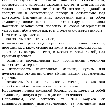
Есть определенные правила пожарной безопасности,
соответствии с которыми разводить костры и сжигать мусор
можно на расстоянии не ближе 50 метров до зданий и
сооружений в безветренную погоду и обязательно под
контролем. Нарушение этих требований влечет за собой
административное наказание, а если нарушение правил
пожарной безопасности повлекло за собой материальный
ущерб или гибель человека, то и уголовную ответственность.
Помните, запрещается:
– пользоваться открытым огнем;
– выжигать траву под деревьями, на лесных полянах,
прогалинах, а также стерню на полях, в лесопарковых зонах;
– разводить костры в лесах, в местах с сухой травой, под
кронами деревьев;
– оставлять промасленный или пропитанный горючими
веществами материал;
– использовать неисправные машины, курить или
пользоваться открытым огнем вблизи машин, заправляемых
горючим;
– оставлять бутылки или осколки стекла, так как они
способны сработать как зажигательные линзы.
Нарушение правил пожарной безопасности, влечет за собой
административную и уголовную ответственность.
Напоминаем, что согласно ст. 20.4 Кодекса об
административных правонарушениях, за нарушение или