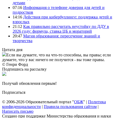
детьми
07:16
Информация о телефоне доверия для детей и
подростков
14:16
Действия при кибербуллинге: поддержка детей и
взрослых
21:12
Как правильно рассчитать неустойку по ДДУ в
2026 году: формула, ставка ЦБ и мораторий
20:47
Магия образования: пересечение знаний и
творчества
Цитата дня
Если вы думаете, что на что-то способны, вы правы; если
думаете, что у вас ничего не получится - вы тоже правы.
© Генри Форд
Подпишись на рассылку
Получай обновления первым!
Подписаться
© 2006-2026 Образовательный портал "
ОБЖ
" |
Политика
конфиденциальности
|
Правила пользования сайтом
|
Написать письмо
Создано при поддержке Министерства образования и науки