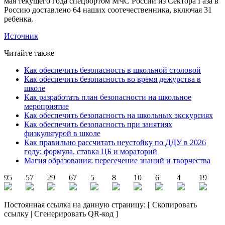
мая текущего года спецбортом МЧС России из Сектора Газа в
Россию доставлено 64 наших соотечественника, включая 31
ребенка.
Источник
Читайте также
Как обеспечить безопасность в школьной столовой
Как обеспечить безопасность во время дежурства в
школе
Как разработать план безопасности на школьное
мероприятие
Как обеспечить безопасность на школьных экскурсиях
Как обеспечить безопасность при занятиях
физкультурой в школе
Как правильно рассчитать неустойку по ДДУ в 2026
году: формула, ставка ЦБ и мораторий
Магия образования: пересечение знаний и творчества
95
57
29
67
5
8
10
6
4
19
Постоянная ссылка на данную страницу:
[
Скопировать
ссылку
|
Сгенерировать QR-код
]