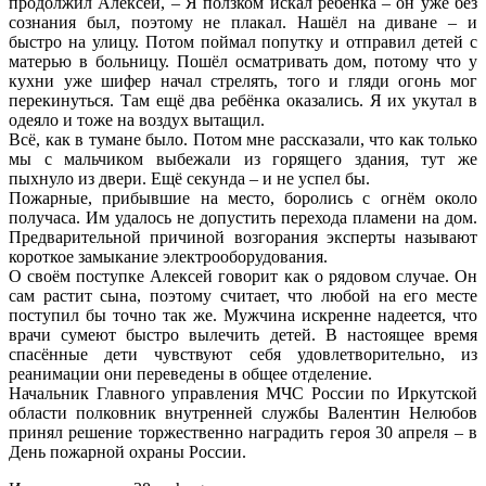
продолжил Алексей, – Я ползком искал ребёнка – он уже без
сознания был, поэтому не плакал. Нашёл на диване – и
быстро на улицу. Потом поймал попутку и отправил детей с
матерью в больницу. Пошёл осматривать дом, потому что у
кухни уже шифер начал стрелять, того и гляди огонь мог
перекинуться. Там ещё два ребёнка оказались. Я их укутал в
одеяло и тоже на воздух вытащил.
Всё, как в тумане было. Потом мне рассказали, что как только
мы с мальчиком выбежали из горящего здания, тут же
пыхнуло из двери. Ещё секунда – и не успел бы.
Пожарные, прибывшие на место, боролись с огнём около
получаса. Им удалось не допустить перехода пламени на дом.
Предварительной причиной возгорания эксперты называют
короткое замыкание электрооборудования.
О своём поступке Алексей говорит как о рядовом случае. Он
сам растит сына, поэтому считает, что любой на его месте
поступил бы точно так же. Мужчина искренне надеется, что
врачи сумеют быстро вылечить детей. В настоящее время
спасённые дети чувствуют себя удовлетворительно, из
реанимации они переведены в общее отделение.
Начальник Главного управления МЧС России по Иркутской
области полковник внутренней службы Валентин Нелюбов
принял решение торжественно наградить героя 30 апреля – в
День пожарной охраны России.