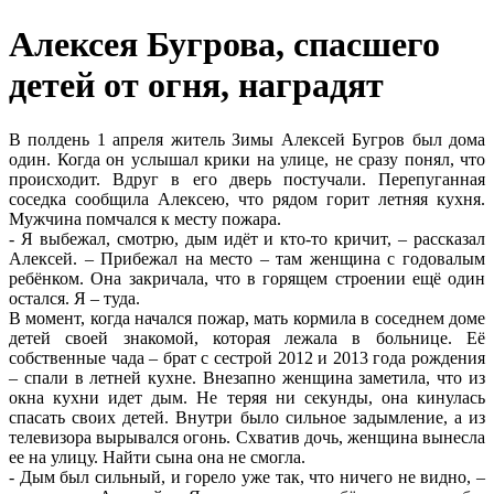
Алексея Бугрова, спасшего
детей от огня, наградят
В полдень 1 апреля житель Зимы Алексей Бугров был дома
один. Когда он услышал крики на улице, не сразу понял, что
происходит. Вдруг в его дверь постучали. Перепуганная
соседка сообщила Алексею, что рядом горит летняя кухня.
Мужчина помчался к месту пожара.
- Я выбежал, смотрю, дым идёт и кто-то кричит, – рассказал
Алексей. – Прибежал на место – там женщина с годовалым
ребёнком. Она закричала, что в горящем строении ещё один
остался. Я – туда.
В момент, когда начался пожар, мать кормила в соседнем доме
детей своей знакомой, которая лежала в больнице. Её
собственные чада – брат с сестрой 2012 и 2013 года рождения
– спали в летней кухне. Внезапно женщина заметила, что из
окна кухни идет дым. Не теряя ни секунды, она кинулась
спасать своих детей. Внутри было сильное задымление, а из
телевизора вырывался огонь. Схватив дочь, женщина вынесла
ее на улицу. Найти сына она не смогла.
- Дым был сильный, и горело уже так, что ничего не видно, –