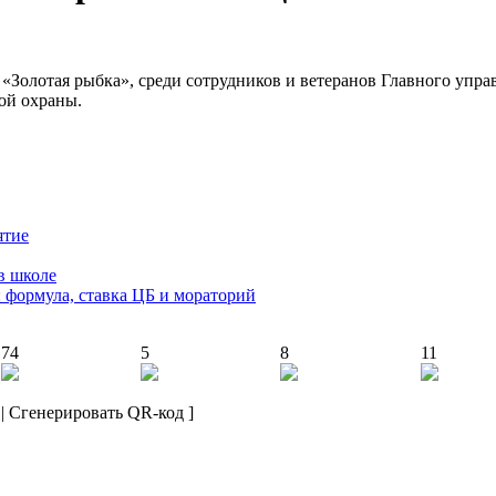
«Золотая рыбка», среди сотрудников и ветеранов Главного упр
ой охраны.
ятие
в школе
: формула, ставка ЦБ и мораторий
74
5
8
11
|
Сгенерировать QR-код
]