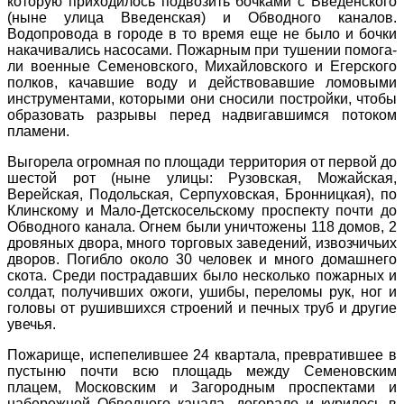
которую приходилось подвозить бочками с Введенского
(ныне улица Введенская) и Обводного каналов.
Водопровода в городе в то время еще не было и бочки
накачивались насосами. Пожарным при тушении помога­
ли военные Семеновского, Михайловского и Егерского
полков, качав­шие воду и действовавшие ломовыми
инструментами, которыми они сносили постройки, чтобы
образовать разрывы перед надви­гавшимся потоком
пламени.
Выгорела огромная по площади территория от первой до
шестой рот (ныне улицы: Рузовская, Можайская,
Верейская, Подольская, Серпуховская, Бронницкая), по
Клинскому и Мало-Детскосельскому проспекту почти до
Обводного канала. Огнем были уничтожены 118 домов, 2
дровяных двора, много торговых заведений, извозчичьих
дворов. Погибло около 30 человек и много домашнего
скота. Среди пострадавших было несколько пожарных и
солдат, получивших ожо­ги, ушибы, переломы рук, ног и
головы от рушившихся строений и печных труб и другие
увечья.
Пожарище, испепелившее 24 квартала, превратившее в
пустыню почти всю площадь между Семеновским
плацем, Московским и Загородным проспектами и
набережной Обводного канала, догорало и курилось в