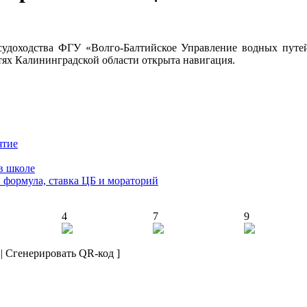
судоходства ФГУ «Волго-Балтийское Управление водных путе
тях Калининградской области открыта навигация.
ятие
в школе
: формула, ставка ЦБ и мораторий
4
7
9
|
Сгенерировать QR-код
]