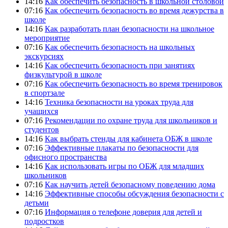
14:16
Как обеспечить безопасность в школьной столовой
07:16
Как обеспечить безопасность во время дежурства в
школе
14:16
Как разработать план безопасности на школьное
мероприятие
07:16
Как обеспечить безопасность на школьных
экскурсиях
14:16
Как обеспечить безопасность при занятиях
физкультурой в школе
07:16
Как обеспечить безопасность во время тренировок
в спортзале
14:16
Техника безопасности на уроках труда для
учащихся
07:16
Рекомендации по охране труда для школьников и
студентов
14:16
Как выбрать стенды для кабинета ОБЖ в школе
07:16
Эффективные плакаты по безопасности для
офисного пространства
14:16
Как использовать игры по ОБЖ для младших
школьников
07:16
Как научить детей безопасному поведению дома
14:16
Эффективные способы обсуждения безопасности с
детьми
07:16
Информация о телефоне доверия для детей и
подростков