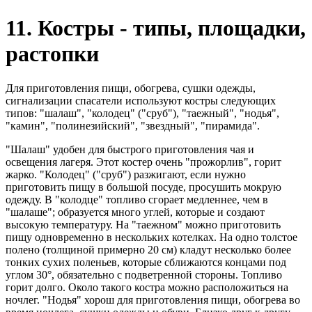
11. Костры - типы, площадки,
растопки
Для приготовления пищи, обогрева, сушки одежды,
сигнализации спасатели используют костры следующих
типов: "шалаш", "колодец" ("сруб"), "таежный", "нодья",
"камин", "полинезийский", "звездный", "пирамида".
"Шалаш" удобен для быстрого приготовления чая и
освещения лагеря. Этот костер очень "прожорлив", горит
жарко. "Колодец" ("сруб") разжигают, если нужно
приготовить пищу в большой посуде, просушить мокрую
одежду. В "колодце" топливо сгорает медленнее, чем в
"шалаше"; образуется много углей, которые и создают
высокую температуру. На "таежном" можно приготовить
пищу одновременно в нескольких котелках. На одно толстое
полено (толщиной примерно 20 см) кладут несколько более
тонких сухих поленьев, которые сближаются концами под
углом 30°, обязательно с подветренной стороны. Топливо
горит долго. Около такого костра можно расположиться на
ночлег. "Нодья" хорош для приготовления пищи, обогрева во