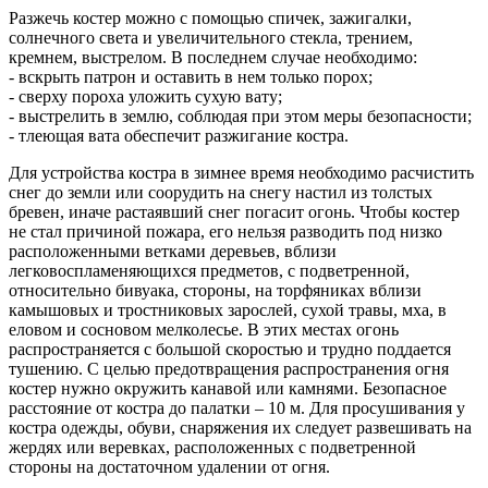
Разжечь костер можно с помощью спичек, зажигалки,
солнечного света и увеличительного стекла, трением,
кремнем, выстрелом. В последнем случае необходимо:
- вскрыть патрон и оставить в нем только порох;
- сверху пороха уложить сухую вату;
- выстрелить в землю, соблюдая при этом меры безопасности;
- тлеющая вата обеспечит разжигание костра.
Для устройства костра в зимнее время необходимо расчистить
снег до земли или соорудить на снегу настил из толстых
бревен, иначе растаявший снег погасит огонь. Чтобы костер
не стал причиной пожара, его нельзя разводить под низко
расположенными ветками деревьев, вблизи
легковоспламеняющихся предметов, с подветренной,
относительно бивуака, стороны, на торфяниках вблизи
камышовых и тростниковых зарослей, сухой травы, мха, в
еловом и сосновом мелколесье. В этих местах огонь
распространяется с большой скоростью и трудно поддается
тушению. С целью предотвращения распространения огня
костер нужно окружить канавой или камнями. Безопасное
расстояние от костра до палатки – 10 м. Для просушивания у
костра одежды, обуви, снаряжения их следует развешивать на
жердях или веревках, расположенных с подветренной
стороны на достаточном удалении от огня.