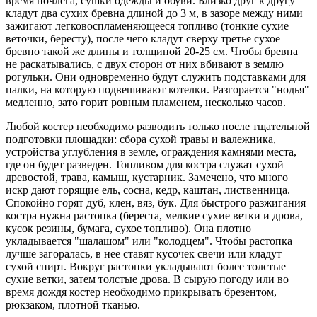
время ночлега, сушки одежды и обуви. Близко друг к другу
кладут два сухих бревна длиной до 3 м, в зазоре между ними
зажигают легковоспламеняющееся топливо (тонкие сухие
веточки, бересту), после чего кладут сверху третье сухое
бревно такой же длины и толщиной 20-25 см. Чтобы бревна
не раскатывались, с двух сторон от них вбивают в землю
рогульки. Они одновременно будут служить подставками для
палки, на которую подвешивают котелки. Разгорается "нодья"
медленно, зато горит ровным пламенем, несколько часов.
Любой костер необходимо разводить только после тщательной
подготовки площадки: сбора сухой травы и валежника,
устройства углубления в земле, ограждения камнями места,
где он будет разведен. Топливом для костра служат сухой
древостой, трава, камыш, кустарник. Замечено, что много
искр дают горящие ель, сосна, кедр, каштан, лиственница.
Спокойно горят дуб, клен, вяз, бук. Для быстрого разжигания
костра нужна растопка (береста, мелкие сухие ветки и дрова,
кусок резины, бумага, сухое топливо). Она плотно
укладывается "шалашом" или "колодцем". Чтобы растопка
лучше загоралась, в нее ставят кусочек свечи или кладут
сухой спирт. Вокруг растопки укладывают более толстые
сухие ветки, затем толстые дрова. В сырую погоду или во
время дождя костер необходимо прикрывать брезентом,
рюкзаком, плотной тканью.