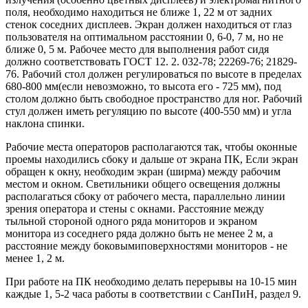
поля, необходимо находиться не ближе 1, 22 м от задних
стенок соседних дисплеев. Экран должен находиться от глаз
пользователя на оптимальном расстоянии 0, 6-0, 7 м, но не
ближе 0, 5 м. Рабочее место для выполнения работ сидя
должно соответствовать ГОСТ 12. 2. 032-78; 22269-76; 21829-
76. Рабочий стол должен регулироваться по высоте в пределах
680-800 мм(если невозможно, то высота его - 725 мм), под
столом должно быть свободное пространство для ног. Рабочий
стул должен иметь регуляцию по высоте (400-550 мм) и угла
наклона спинки.
Рабочие места операторов располагаются так, чтобы оконные
проемы находились сбоку и дальше от экрана ПК, Если экран
обращен к окну, необходим экран (ширма) между рабочим
местом и окном. Светильники общего освещения должны
располагаться сбоку от рабочего места, параллельно линии
зрения оператора и стены с окнами. Расстояние между
тыльной стороной одного ряда мониторов и экраном
монитора из соседнего ряда должно быть не менее 2 м, а
расстояние между боковымиповерхностями мониторов - не
менее 1, 2 м.
При работе на ПК необходимо делать перерывы на 10-15 мин
каждые 1, 5-2 часа работы в соответствии с СанПиН, раздел 9.