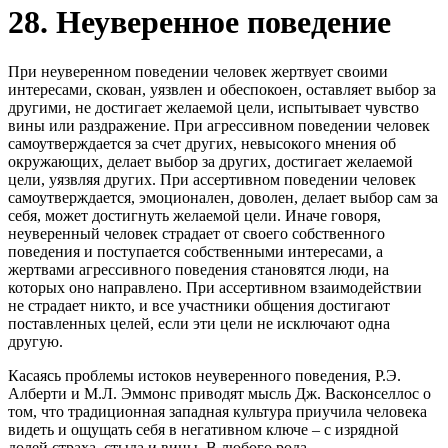
28. Неуверенное поведение
При неуверенном поведении человек жертвует своими
интересами, скован, уязвлен и обеспокоен, оставляет выбор за
другими, не достигает желаемой цели, испытывает чувство
вины или раздражение. При агрессивном поведении человек
самоутверждается за счет других, невысокого мнения об
окружающих, делает выбор за других, достигает желаемой
цели, уязвляя других. При ассертивном поведении человек
самоутверждается, эмоционален, доволен, делает выбор сам за
себя, может достигнуть желаемой цели. Иначе говоря,
неуверенный человек страдает от своего собственного
поведения и поступается собственными интересами, а
жертвами агрессивного поведения становятся люди, на
которых оно направлено. При ассертивном взаимодействии
не страдает никто, и все участники общения достигают
поставленных целей, если эти цели не исключают одна
другую.
Касаясь проблемы истоков неуверенного поведения, Р.Э.
Алберти и М.Л. Эммонс приводят мысль Дж. Васконселлос о
том, что традиционная западная культура приучила человека
видеть и ощущать себя в негативном ключе – с изрядной
долей страха, стыда и вины. В любого рода