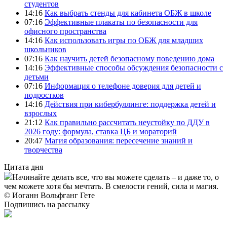
студентов
14:16
Как выбрать стенды для кабинета ОБЖ в школе
07:16
Эффективные плакаты по безопасности для
офисного пространства
14:16
Как использовать игры по ОБЖ для младших
школьников
07:16
Как научить детей безопасному поведению дома
14:16
Эффективные способы обсуждения безопасности с
детьми
07:16
Информация о телефоне доверия для детей и
подростков
14:16
Действия при кибербуллинге: поддержка детей и
взрослых
21:12
Как правильно рассчитать неустойку по ДДУ в
2026 году: формула, ставка ЦБ и мораторий
20:47
Магия образования: пересечение знаний и
творчества
Цитата дня
Начинайте делать все, что вы можете сделать – и даже то, о
чем можете хотя бы мечтать. В смелости гений, сила и магия.
© Иоганн Вольфганг Гете
Подпишись на рассылку