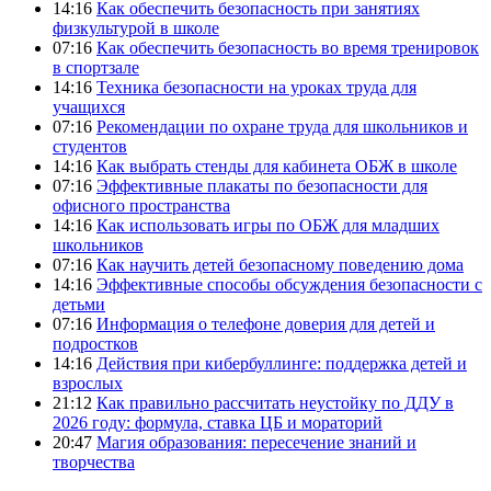
14:16
Как обеспечить безопасность при занятиях
физкультурой в школе
07:16
Как обеспечить безопасность во время тренировок
в спортзале
14:16
Техника безопасности на уроках труда для
учащихся
07:16
Рекомендации по охране труда для школьников и
студентов
14:16
Как выбрать стенды для кабинета ОБЖ в школе
07:16
Эффективные плакаты по безопасности для
офисного пространства
14:16
Как использовать игры по ОБЖ для младших
школьников
07:16
Как научить детей безопасному поведению дома
14:16
Эффективные способы обсуждения безопасности с
детьми
07:16
Информация о телефоне доверия для детей и
подростков
14:16
Действия при кибербуллинге: поддержка детей и
взрослых
21:12
Как правильно рассчитать неустойку по ДДУ в
2026 году: формула, ставка ЦБ и мораторий
20:47
Магия образования: пересечение знаний и
творчества