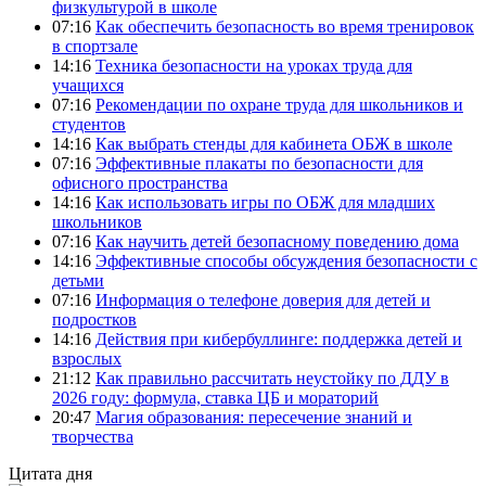
физкультурой в школе
07:16
Как обеспечить безопасность во время тренировок
в спортзале
14:16
Техника безопасности на уроках труда для
учащихся
07:16
Рекомендации по охране труда для школьников и
студентов
14:16
Как выбрать стенды для кабинета ОБЖ в школе
07:16
Эффективные плакаты по безопасности для
офисного пространства
14:16
Как использовать игры по ОБЖ для младших
школьников
07:16
Как научить детей безопасному поведению дома
14:16
Эффективные способы обсуждения безопасности с
детьми
07:16
Информация о телефоне доверия для детей и
подростков
14:16
Действия при кибербуллинге: поддержка детей и
взрослых
21:12
Как правильно рассчитать неустойку по ДДУ в
2026 году: формула, ставка ЦБ и мораторий
20:47
Магия образования: пересечение знаний и
творчества
Цитата дня