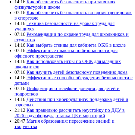
14:16
Как обеспечить безопасность при занятиях
физкультурой в школе
07:16
Как обеспечить безопасность во время тренировок
в спортзале
14:16
Техника безопасности на уроках труда для
учащихся
07:16
Рекомендации по охране труда для школьников и
студентов
14:16
Как выбрать стенды для кабинета ОБЖ в школе
07:16
Эффективные плакаты по безопасности для
офисного пространства
14:16
Как использовать игры по ОБЖ для младших
школьников
07:16
Как научить детей безопасному поведению дома
14:16
Эффективные способы обсуждения безопасности с
детьми
07:16
Информация о телефоне доверия для детей и
подростков
14:16
Действия при кибербуллинге: поддержка детей и
взрослых
21:12
Как правильно рассчитать неустойку по ДДУ в
2026 году: формула, ставка ЦБ и мораторий
20:47
Магия образования: пересечение знаний и
творчества