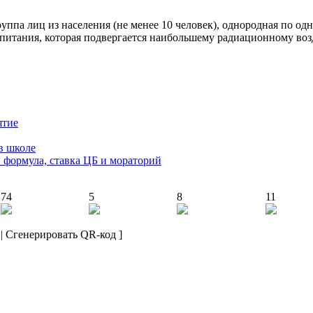
 лиц из населения (не менее 10 человек), однородная по одно
питания, которая подвергается наибольшему радиационному воз
ятие
в школе
: формула, ставка ЦБ и мораторий
74
5
8
11
|
Сгенерировать QR-код
]