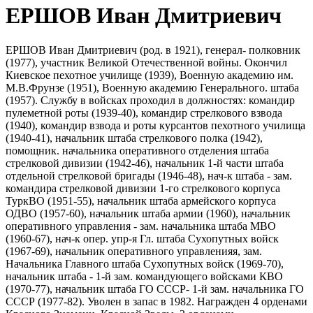
ЕРШОВ Иван Дмитриевич
ЕРШОВ Иван Дмитриевич (род. в 1921), генерал- полковник
(1977), участник Великой Отечественной войны. Окончил
Киевское пехотное училище (1939), Военную академию им.
М.В.Фрунзе (1951), Военную академию Генерального. штаба
(1957). Службу в войсках проходил в должностях: командир
пулеметной роты (1939-40), командир стрелкового взвода
(1940), командир взвода и роты курсантов пехотного училища
(1940-41), начальник штаба стрелкового полка (1942),
помощник. начальника оперативного отделения штаба
стрелковой дивизии (1942-46), начальник 1-й части штаба
отдельной стрелковой бригады (1946-48), нач-к штаба - зам.
командира стрелковой дивизии 1-го стрелкового корпуса
ТуркВО (1951-55), начальник штаба армейского корпуса
ОДВО (1957-60), начальник штаба армии (1960), начальник
оперативного управления - зам. начальника штаба МВО
(1960-67), нач-к опер. упр-я Гл. штаба Сухопутных войск
(1967-69), начальник оперативного управленияя, зам.
Начальника Главного штаба Сухопутных войск (1969-70),
начальник штаба - 1-й зам. командующего войсками КВО
(1970-77), начальник штаба ГО СССР- 1-й зам. начальника ГО
СССР (1977-82). Уволен в запас в 1982. Награжден 4 орденами