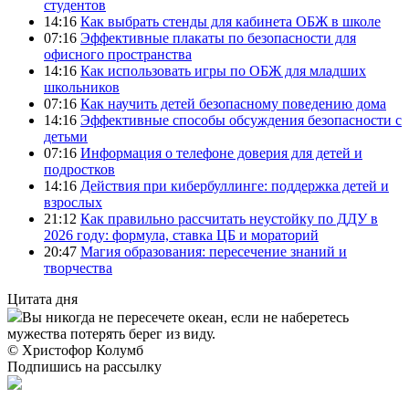
студентов
14:16
Как выбрать стенды для кабинета ОБЖ в школе
07:16
Эффективные плакаты по безопасности для
офисного пространства
14:16
Как использовать игры по ОБЖ для младших
школьников
07:16
Как научить детей безопасному поведению дома
14:16
Эффективные способы обсуждения безопасности с
детьми
07:16
Информация о телефоне доверия для детей и
подростков
14:16
Действия при кибербуллинге: поддержка детей и
взрослых
21:12
Как правильно рассчитать неустойку по ДДУ в
2026 году: формула, ставка ЦБ и мораторий
20:47
Магия образования: пересечение знаний и
творчества
Цитата дня
Вы никогда не пересечете океан, если не наберетесь
мужества потерять берег из виду.
© Христофор Колумб
Подпишись на рассылку